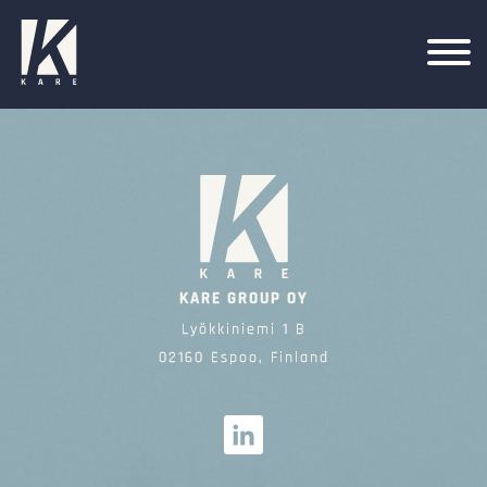
KARE GROUP OY
Lyökkiniemi 1 B
02160 Espoo, Finland