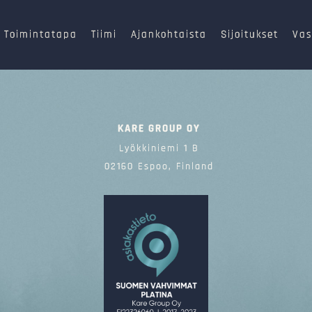
Toimintatapa
Tiimi
Ajankohtaista
Sijoitukset
Vas
KARE GROUP OY
Lyökkiniemi 1 B
02160 Espoo, Finland