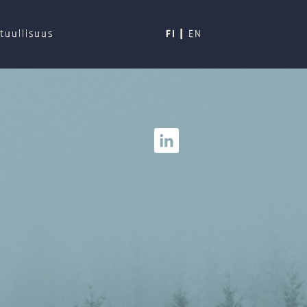
tuullisuus
FI
EN