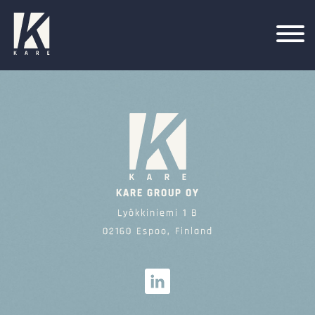
KARE GROUP OY
Lyökkiniemi 1 B
02160 Espoo, Finland