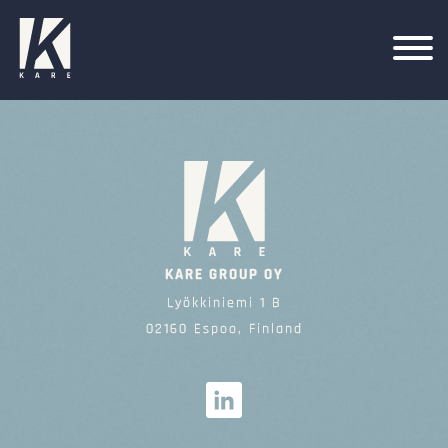
KARE GROUP OY
Lyökkiniemi 1 B
02160 Espoo, Finland