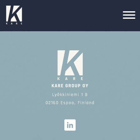
KARE GROUP OY
Lyökkiniemi 1 B
02160 Espoo, Finland